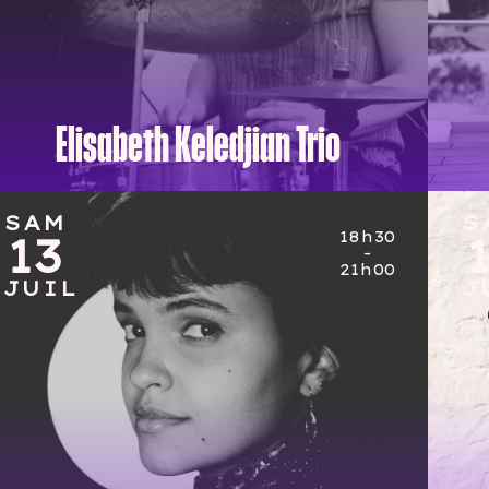
Elisabeth Keledjian Trio
SAM
SAM
S
S
18h30
18h30
13
13
-
-
21h00
21h00
JUIL
JUIL
J
J