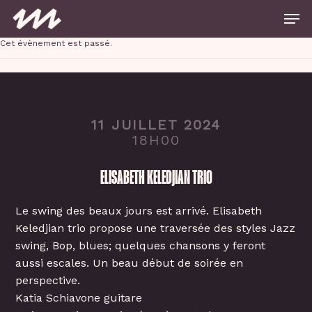
Skip
Men
to
main
Close
content
Cet évènement est passé.
Menu
11 JUILLET 2024
18H00
ELISABETH KELEDJIAN TRIO
Le swing des beaux jours est arrivé. Elisabeth
Keledjian trio propose une traversée des styles Jazz
swing, Bop, blues; quelques chansons y feront
aussi escales. Un beau début de soirée en
perspective.
Katia Schiavone guitare