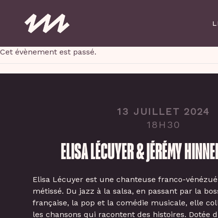
Skip
to
L
main
content
Cet évènement est passé.
13 JUILLET 2024
18H30
ELISA LÉCUYER & JÉRÉMY HINN
Elisa Lécuyer est une chanteuse franco-vénézuél
métissé. Du jazz à la salsa, en passant par la bo
française, la pop et la comédie musicale, elle co
les chansons qui racontent des histoires. Dotée 