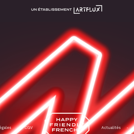
égales
-
CGV
Actualités
-