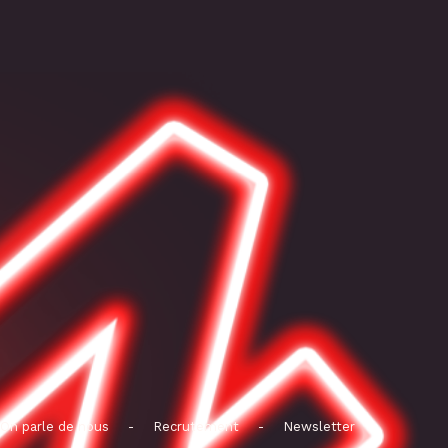
On parle de nous
-
Recrutement
-
Newsletter