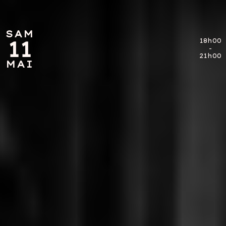
SAM
SAM
11
11
18h00
18h00
-
-
21h00
21h00
MAI
MAI