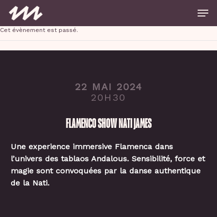
Skip
Men
to
main
Close
content
Cet évènement est passé.
Menu
22 MAI 2024
20H30
FLAMENCO SHOW NATI JAMES
Une experience immersive Flamenca dans
l’univers des tablaos Andalous. Sensibilité, force et
magie sont convoquées par la danse authentique
de la Nati.