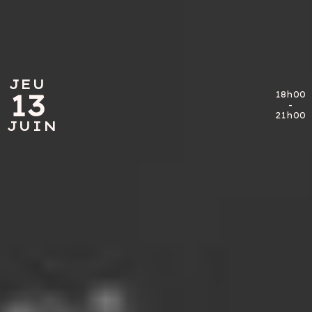
JEU
JEU
13
13
18h00
18h00
-
-
21h00
21h00
JUIN
JUIN