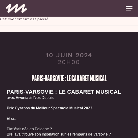
Skip
Men
to
main
Close
content
Cet évènement est passé.
Menu
10 JUIN 2024
20H00
PARIS-VARSOVIE : LE CABARET MUSICAL
PARIS-VARSOVIE : LE CABARET MUSICAL
avec Ewunia & Yves Dupuis
Prix Cyranos du Meilleur Spectacle Musical 2023
Et si…
Piaf était née en Pologne ?
Brel avait trouvé son inspiration sur les remparts de Varsovie ?