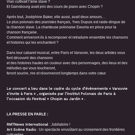
Vian cultivait l’âme slave ?
Et Gainsbourg avait pris des cours de piano avec Chopin ?
Après tout, Joséphine Baker, elle aussi, avait deux amours…
Le plus polonais des pianistes français, Yves Dupuis est raide-dingue de
la chanson slave. La chanteuse polonaise Ewunia en pince pour la
chanson française.
Comment arriveront-ils à recomposer et retraduire ensemble les chansons
et histoires qui les enchantent ?
Dans leur cabaret musical, entre Paris et Varsovie, les deux artistes vous
font découvrir des chansons
et des histoires hautes en couleur avec des personnages, des lieux et des
mélodies qui vous toucheront,
feront sourire, rire et résonneront longtemps dans votre cœur.
Le concert a lieu dans le cadre du cycle d’évènements « Varsovie
s’invite à Paris » , organisés par l’Institut Polonais de Paris à
l’occasion du Festival « Chopin au Jardin » .
LA PRESSE EN PARLE :
RMTNews International
: Jubilatoire !
Art Scène Radio
: Un spectacle envoûtant au croisement des frontières
culturelles.