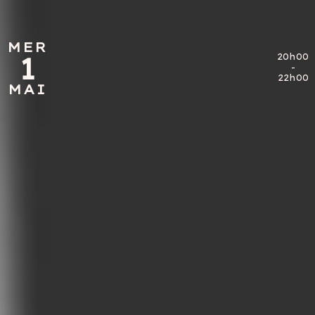
MER
MER
1
1
20h00
20h00
-
-
22h00
22h00
MAI
MAI