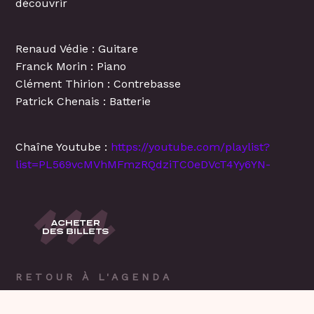
découvrir
Renaud Védie : Guitare
Franck Morin : Piano
Clément Thirion : Contrebasse
Patrick Chenais : Batterie
Chaîne Youtube :
https://youtube.com/playlist?
list=PL569vcMVhMFmzRQdziTC0eDVcT4Yy6YN-
RETOUR À L'AGENDA