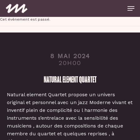
Skip
Men
to
main
Close
content
Cet évènement est passé.
Menu
8 MAI 2024
20H00
NATURAL ELEMENT QUARTET
Natural element Quartet propose un univers
original et personnel avec un jazz Moderne vivant et
inventif plein de complicité ou l harmonie des
instruments s’entrelace avec la sensibilité des
musiciens , autour des compositions de chaque
membre du quartet et quelques reprises , à