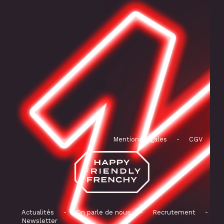
Mentions légales
-
CGV
Actualités
-
On parle de nous
-
Recrutement
-
Newsletter