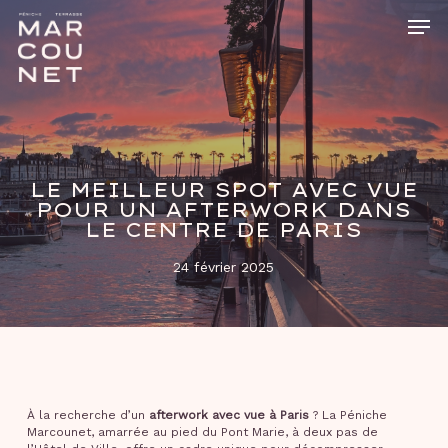
Skip
Men
to
main
Close
content
Menu
LE MEILLEUR SPOT AVEC VUE
POUR UN AFTERWORK DANS
LE CENTRE DE PARIS
24 février 2025
À la recherche d’un
afterwork avec vue à Paris
? La Péniche
Marcounet, amarrée au pied du Pont Marie, à deux pas de