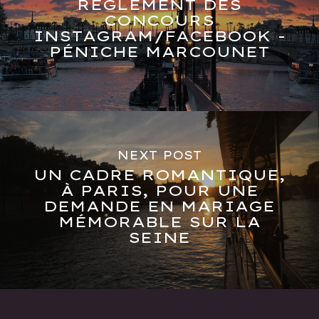
RÈGLEMENT DES
CONCOURS
INSTAGRAM/FACEBOOK -
PÉNICHE MARCOUNET
NEXT POST
UN CADRE ROMANTIQUE,
À PARIS, POUR UNE
DEMANDE EN MARIAGE
MÉMORABLE SUR LA
SEINE