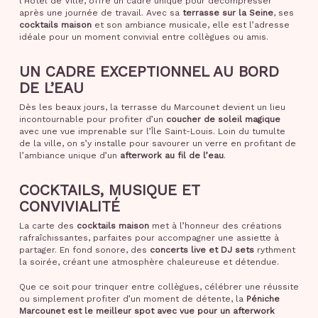
l’Hôtel de Ville, offre un cadre unique pour décompresser
après une journée de travail. Avec sa
terrasse sur la Seine
, ses
cocktails maison
et son ambiance musicale, elle est l’adresse
idéale pour un moment convivial entre collègues ou amis.
UN CADRE EXCEPTIONNEL AU BORD
DE L’EAU
Dès les beaux jours, la terrasse du Marcounet devient un lieu
incontournable pour profiter d’un
coucher de soleil magique
avec une vue imprenable sur l’Île Saint-Louis. Loin du tumulte
de la ville, on s’y installe pour savourer un verre en profitant de
l’ambiance unique d’un
afterwork au fil de l’eau
.
COCKTAILS, MUSIQUE ET
CONVIVIALITÉ
La carte des
cocktails maison
met à l’honneur des créations
rafraîchissantes, parfaites pour accompagner une assiette à
partager. En fond sonore, des
concerts live et DJ sets
rythment
la soirée, créant une atmosphère chaleureuse et détendue.
Que ce soit pour trinquer entre collègues, célébrer une réussite
ou simplement profiter d’un moment de détente, la
Péniche
Marcounet est le meilleur spot avec vue pour un afterwork