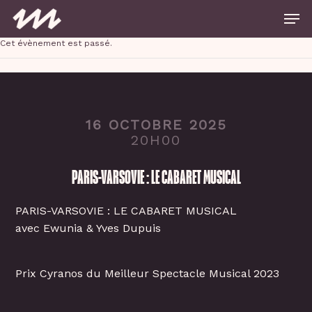
Skip
Men
to
main
Close
content
Cet évènement est passé.
Menu
16 OCTOBRE 2025
20H00
PARIS-VARSOVIE : LE CABARET MUSICAL
PARIS-VARSOVIE : LE CABARET MUSICAL
avec Ewunia & Yves Dupuis
Prix Cyranos du Meilleur Spectacle Musical 2023