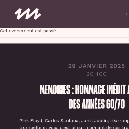
Skip
to
L
main
content
Cet évènement est passé.
29 JANVIER 2025
20H00
MEMORIES : HOMMAGE INÉDIT
DES ANNÉES 60/70
Pink Floyd, Carlos Santana, Janis Joplin, réarran
trompette et voix, c’est le pari gagnant de ces tr