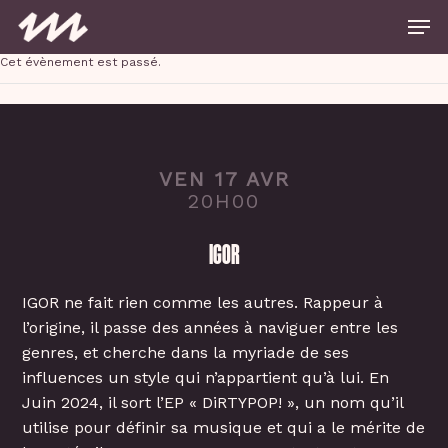
Skip
Men
to
main
Close
content
Cet évènement est passé.
Menu
VEN 17 AVR
20H00
IGOR
IGOR ne fait rien comme les autres. Rappeur à
l’origine, il passe des années à naviguer entre les
genres, et cherche dans la myriade de ses
influences un style qui n’appartient qu’à lui. En
Juin 2024, il sort l’EP « DiRTYPOP! », un nom qu’il
utilise pour définir sa musique et qui a le mérite de