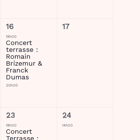
2
0
16
17
évènements,
évènement,
18h00
Concert
terrasse :
Romain
Brizemur &
Franck
Dumas
20h00
1
1
23
24
évènement,
évènement,
18h00
14h00
Concert
Terrasse :