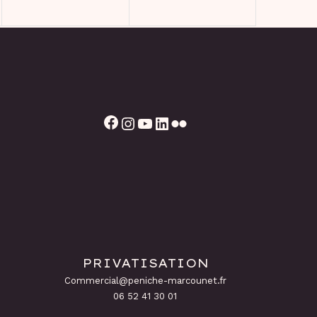
Facebook
Instagram
YouTube
LinkedIn
Flickr
PRIVATISATION
Commercial@peniche-marcounet.fr
06 52 41 30 01