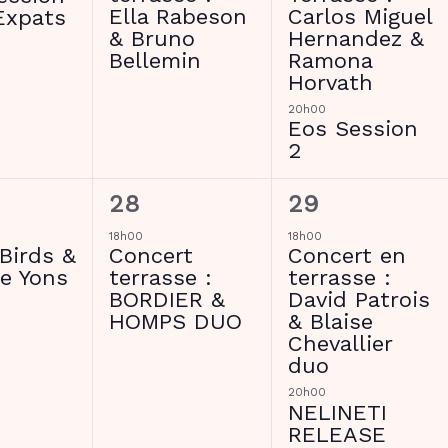
Ella Rabeson
Carlos Miguel
Expats
& Bruno
Hernandez &
Bellemin
Ramona
Horvath
20h00
Eos Session
2
1
2
28
29
ment,
évènement,
évènements,
18h00
18h00
Birds &
Concert
Concert en
e Yons
terrasse :
terrasse :
BORDIER &
David Patrois
HOMPS DUO
& Blaise
Chevallier
duo
20h00
NELINETI
RELEASE