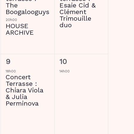
The
Esaie Cid &
Boogalooguys
Clément
Trimouille
20h00
duo
HOUSE
ARCHIVE
1
1
9
10
évènement,
évènement,
18h00
14h00
Concert
Terrasse :
Chiara Viola
& Julia
Perminova