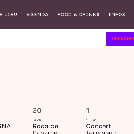
E LIEU
AGENDA
FOOD & DRINKS
INFOS
CHERCHE
J
JEUDI
V
VENDREDI
1
2
30
1
ment,
évènement,
évènements,
19h30
18h00
GNAL
Roda de
Concert
Paname
terrasse :