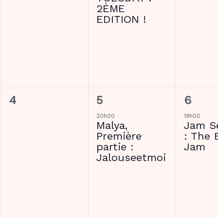
liste
2ÈME
des
EDITION !
événements
avec
les
résultats
filtrés.
0
1
1
4
5
6
évènement,
évènement,
évène
20h00
19h00
Malya,
Jam S
Première
: The 
partie :
Jam
Jalouseetmoi