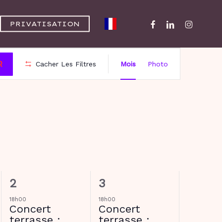
FACEBOOK
LINKEDIN
INSTAGR
PRIVATISATION
NAVIG
R
Cacher Les Filtres
Mois
Photo
DE
VUES
ÉVÈNE
S
SAMEDI
D
DIMANCHE
2
1
2
3
évènements,
évènement,
18h00
18h00
Concert
Concert
terrasse :
terrasse :