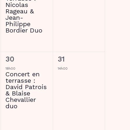
Nicolas
Rageau &
Jean-
Philippe
Bordier Duo
1
1
30
31
évènement,
évènement,
18h00
14h00
Concert en
terrasse :
David Patrois
& Blaise
Chevallier
duo