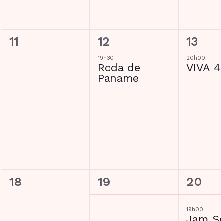
0
1
1
11
12
13
évènement,
évènement,
évène
19h30
20h00
Roda de
VIVA 4
Paname
0
1
2
18
19
20
évènement,
évènement,
évène
19h00
Jam S