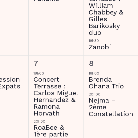
William
Chabbey &
Gilles
Barikosky
duo
19h30
Zanobi
2
2
7
8
ment,
évènements,
évènements,
18h00
18h00
ession
Concert
Brenda
Expats
Terrasse :
Ohana Trio
Carlos Miguel
20h00
Hernandez &
Nejma –
Ramona
2ème
Horvath
Constellation
20h00
RoaBee &
1ère partie