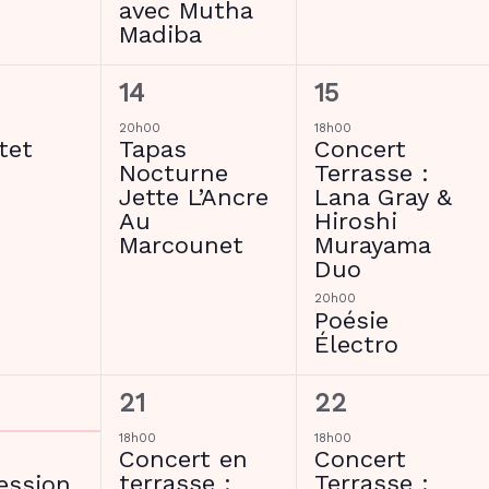
avec Mutha
Madiba
1
2
14
15
ment,
évènement,
évènements,
20h00
18h00
tet
Tapas
Concert
Nocturne
Terrasse :
Jette L’Ancre
Lana Gray &
Au
Hiroshi
Marcounet
Murayama
Duo
20h00
Poésie
Électro
1
2
21
22
ments,
évènement,
évènements,
18h00
18h00
Concert en
Concert
terrasse :
Terrasse :
ession