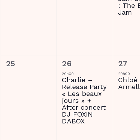
: The 
Jam
0
1
1
25
26
27
évènement,
évènement,
évène
20h00
20h00
Charlie –
Chloé 
Release Party
Armell
« Les beaux
jours » +
After concert
DJ FOXIN
DABOX