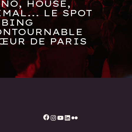
NO, HOUSE,
MAL... LE SPOT
BBING
ONTOURNABLE
ŒUR DE PARIS
Facebook
Instagram
YouTube
LinkedIn
Flickr