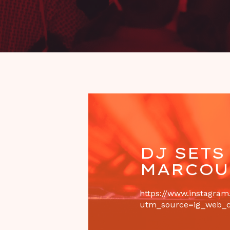
DJ SETS
MARCOU
https://www.instagra
utm_source=ig_web_c