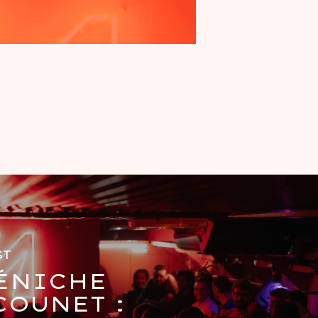
ST
ÉNICHE
OUNET :