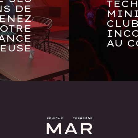
TECH
S DE
MINI
VENEZ
CLU
OTRE
INC
ANCE
AU C
EUSE