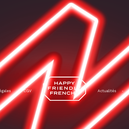
égales
-
CGV
Actualités
-