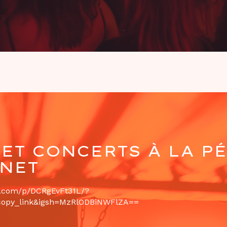
 ET CONCERTS À LA P
NET
m.com/p/DCRgEvFt31L/?
opy_link&igsh=MzRlODBiNWFlZA==