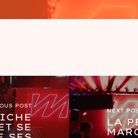
OUS POST
NEXT PO
NICHE
LA P
T SE
MARC
E SES