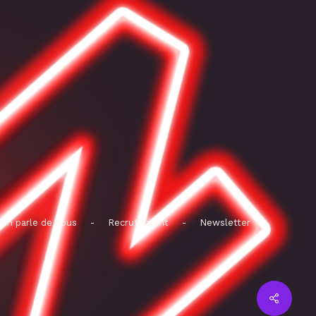
On parle de nous
-
Recrutement
-
Newsletter