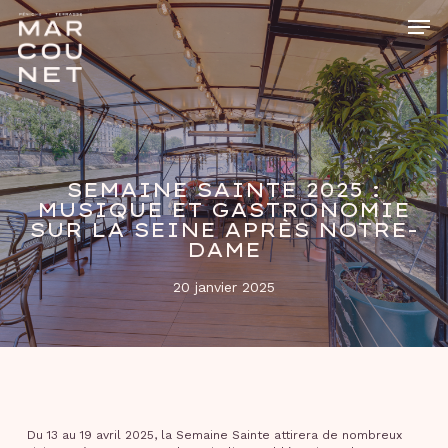
Skip
Men
to
main
Close
content
Menu
SEMAINE SAINTE 2025 :
MUSIQUE ET GASTRONOMIE
SUR LA SEINE APRÈS NOTRE-
DAME
20 janvier 2025
Du 13 au 19 avril 2025, la Semaine Sainte attirera de nombreux