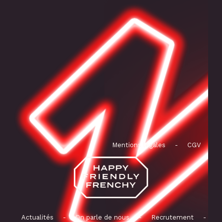
Mentions légales
-
CGV
Actualités
-
On parle de nous
-
Recrutement
-