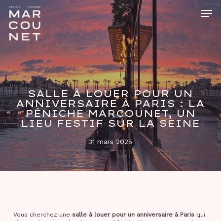
Skip
Men
to
main
Close
content
Menu
SALLE À LOUER POUR UN
ANNIVERSAIRE À PARIS : LA
PÉNICHE MARCOUNET, UN
LIEU FESTIF SUR LA SEINE
31 mars 2025
Vous cherchez une
salle à louer pour un anniversaire à Paris
qui