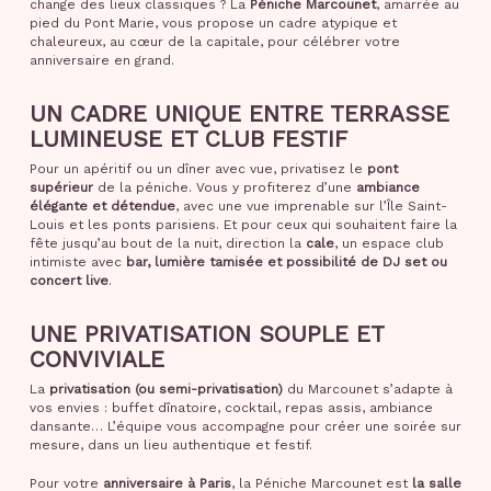
change des lieux classiques ? La
Péniche Marcounet
, amarrée au
pied du Pont Marie, vous propose un cadre atypique et
chaleureux, au cœur de la capitale, pour célébrer votre
anniversaire en grand.
UN CADRE UNIQUE ENTRE TERRASSE
LUMINEUSE ET CLUB FESTIF
Pour un apéritif ou un dîner avec vue, privatisez le
pont
supérieur
de la péniche. Vous y profiterez d’une
ambiance
élégante et détendue
, avec une vue imprenable sur l’Île Saint-
Louis et les ponts parisiens. Et pour ceux qui souhaitent faire la
fête jusqu’au bout de la nuit, direction la
cale
, un espace club
intimiste avec
bar, lumière tamisée et possibilité de DJ set ou
concert live
.
UNE PRIVATISATION SOUPLE ET
CONVIVIALE
La
privatisation (ou semi-privatisation)
du Marcounet s’adapte à
vos envies : buffet dînatoire, cocktail, repas assis, ambiance
dansante… L’équipe vous accompagne pour créer une soirée sur
mesure, dans un lieu authentique et festif.
Pour votre
anniversaire à Paris
, la Péniche Marcounet est
la salle