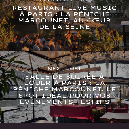
RESTAURANT LIVE MUSIC
À PARIS : LA PÉNICHE
MARCOUNET, AU CŒUR
DE LA SEINE
NEXT POST
SALLE DE SOIRÉE À
LOUER À PARIS : LA
PÉNICHE MARCOUNET, LE
SPOT IDÉAL POUR VOS
ÉVÉNEMENTS FESTIFS