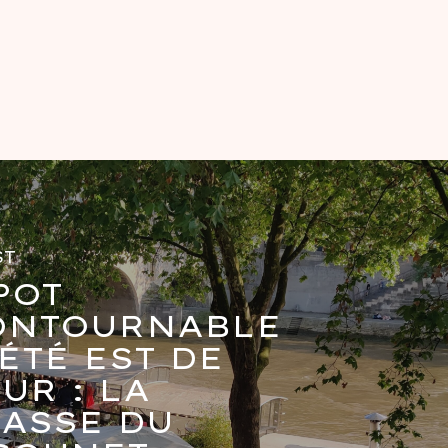
ST
POT
ONTOURNABLE
’ÉTÉ EST DE
UR : LA
ASSE DU