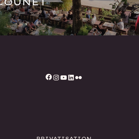
COUNET
Facebook
Instagram
YouTube
LinkedIn
Flickr
PRIVATISATION