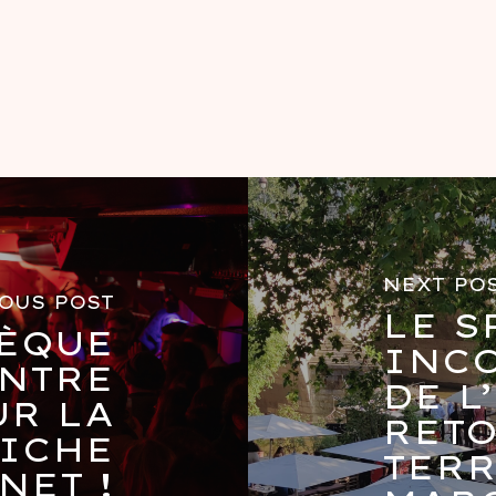
NEXT PO
OUS POST
LE S
ÈQUE
INC
ENTRE
DE L
UR LA
RETO
NICHE
TERR
NET !