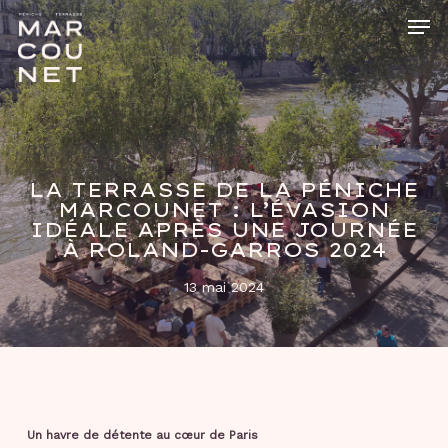
Skip
Men
to
main
Close
content
Menu
LA TERRASSE DE LA PÉNICHE
MARCOUNET : L’ÉVASION
IDÉALE APRÈS UNE JOURNÉE
À ROLAND-GARROS 2024
13 mai 2024
Un havre de détente au cœur de Paris