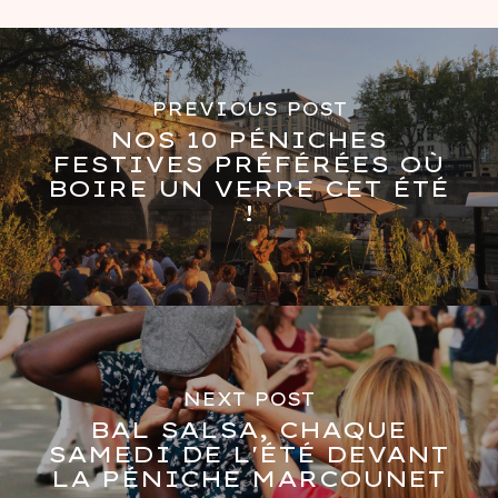
PREVIOUS POST
NOS 10 PÉNICHES
FESTIVES PRÉFÉRÉES OÙ
BOIRE UN VERRE CET ÉTÉ
!
NEXT POST
BAL SALSA, CHAQUE
SAMEDI DE L'ÉTÉ DEVANT
LA PÉNICHE MARCOUNET