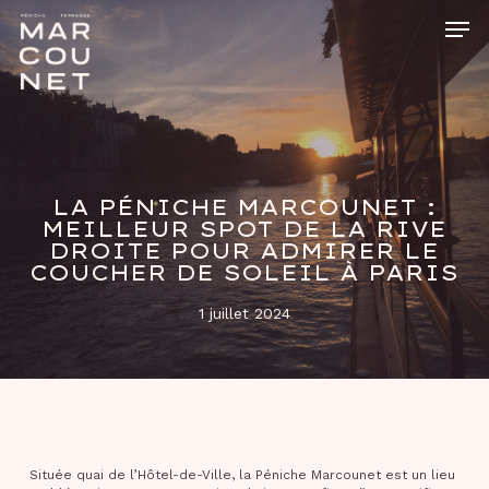
Skip
Men
to
main
Close
content
Menu
LA PÉNICHE MARCOUNET :
MEILLEUR SPOT DE LA RIVE
DROITE POUR ADMIRER LE
COUCHER DE SOLEIL À PARIS
1 juillet 2024
Située quai de l’Hôtel-de-Ville, la Péniche Marcounet est un lieu