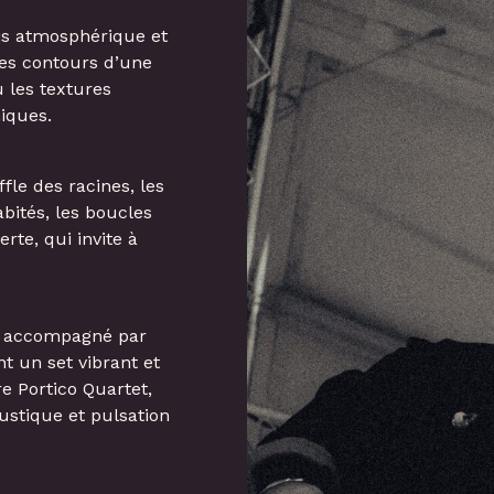
ois atmosphérique et
les contours d’une
 les textures
iques.
fle des racines, les
bités, les boucles
rte, qui invite à
e, accompagné par
nt un set vibrant et
e Portico Quartet,
ustique et pulsation