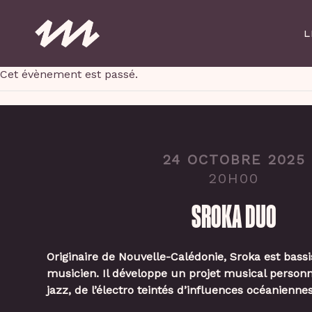
Skip
to
L
main
content
Cet évènement est passé.
24 OCTOBRE 2025
20H00
SROKA DUO
Originaire de Nouvelle-Calédonie, Sroka est bass
musicien. Il développe un projet musical personne
jazz, de l’électro teintés d’influences océaniennes