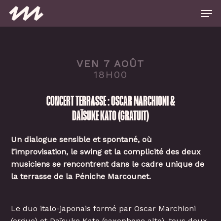
Skip
Men
to
main
Close
content
Menu
VEN 7 AOÛT
18H00
CONCERT TERRASSE : OSCAR MARCHIONI &
DAÏSUKE KATO (GRATUIT)
Un dialogue sensible et spontané, où
l’improvisation, le swing et la complicité des deux
musiciens se rencontrent dans le cadre unique de
la terrasse de la Péniche Marcounet.
Le duo italo-japonais formé par Oscar Marchioni
(orgue) et Daïsuke Kato (saxophone alto), tous deux