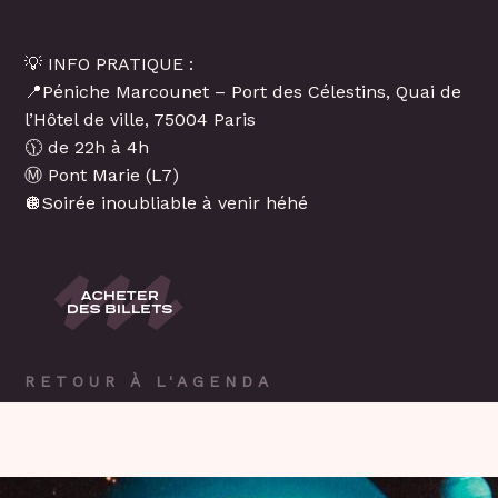
💡 INFO PRATIQUE :
📍Péniche Marcounet – Port des Célestins, Quai de
l’Hôtel de ville, 75004 Paris
🕦 de 22h à 4h
Ⓜ Pont Marie (L7)
🪩Soirée inoubliable à venir héhé
RETOUR À L'AGENDA