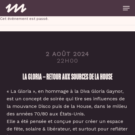
Skip
Men
to
main
Close
content
Cet évènement est passé.
Menu
2 AOÛT 2024
22H00
LA GLORIA – RETOUR AUX SOURCES DE LA HOUSE
« La Gloria », en hommage à la Diva Gloria Gaynor,
est un concept de soirée qui tire ses influences de
la mouvance Disco puis de la House, dans le milieu
des années 70/80 aux États-Unis.
Elle a été pensée et conçue pour créer un espace
de fête, solaire & libérateur, et surtout pour refléter