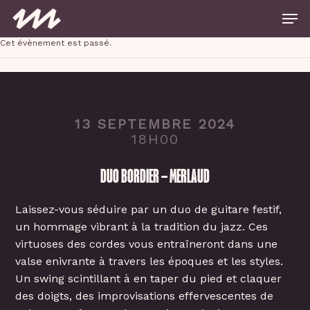
Skip
Men
to
main
Close
content
Cet évènement est passé.
Menu
13 SEPTEMBRE 2024
18H00
DUO BORDIER – MERLAUD
Laissez-vous séduire par un duo de guitare festif,
un hommage vibrant à la tradition du jazz. Ces
virtuoses des cordes vous entraîneront dans une
valse enivrante à travers les époques et les styles.
Un swing scintillant à en taper du pied et claquer
des doigts, des improvisations effervescentes de