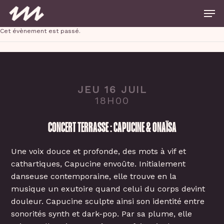
Skip
Men
to
main
Close
content
Cet évènement est passé.
Menu
JEU 16 JUIL
18H00
CONCERT TERRASSE : CAPUCINE & ONAÏSA
Une voix douce et profonde, des mots à vif et
cathartiques, Capucine envoûte. Initialement
danseuse contemporaine, elle trouve en la
musique un exutoire quand celui du corps devint
douleur. Capucine sculpte ainsi son identité entre
sonorités synth et dark-pop. Par sa plume, elle