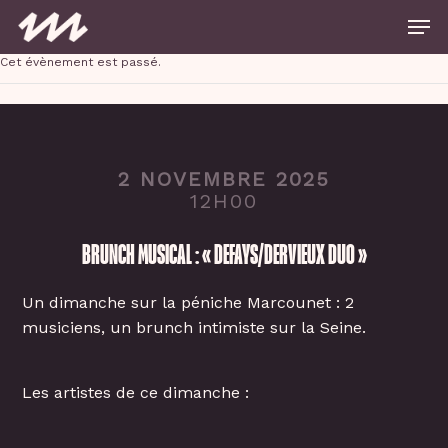
Skip
Men
to
main
Close
content
Cet évènement est passé.
Menu
2 NOVEMBRE 2025
12H00
BRUNCH MUSICAL : « DEFAYS/DERVIEUX DUO »
Un dimanche sur la péniche Marcounet : 2
musiciens, un brunch intimiste sur la Seine.
Les artistes de ce dimanche :