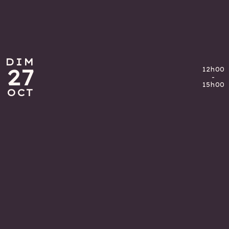
DIM
DIM
27
27
12h00
12h00
-
-
15h00
15h00
OCT
OCT