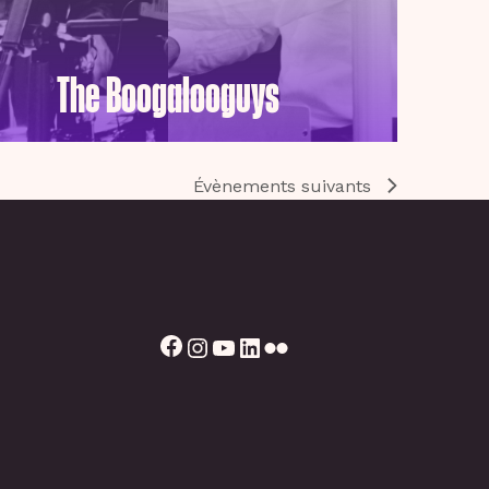
The Boogalooguys
Évènements
suivants
Facebook
Instagram
YouTube
LinkedIn
Flickr