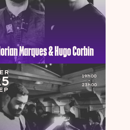
lorian Marques & Hugo Corbin
ER
ER
19h00
19h00
25
25
-
-
23h00
23h00
EP
EP