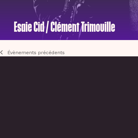
Esaie Cid / Clément Trimouille
Évènements
précédents