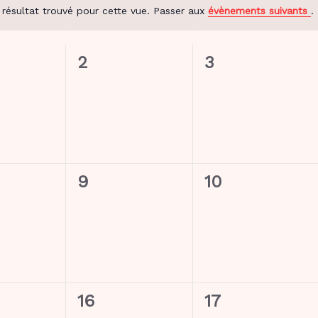
résultat trouvé pour cette vue. Passer aux
évènements suivants
.
Notice
J
JEUDI
V
VENDREDI
0
0
2
3
ment,
évènement,
évènement,
0
0
9
10
ment,
évènement,
évènement,
0
0
16
17