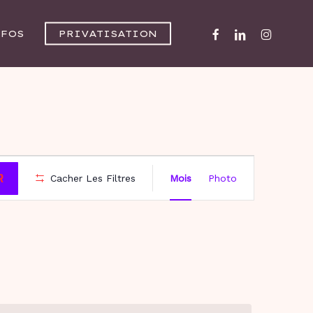
FACEBOOK
LINKEDIN
INSTAGR
NFOS
PRIVATISATION
NAVIG
R
Cacher Les Filtres
Mois
Photo
DE
VUES
ÉVÈNE