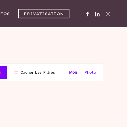
FACEBOOK
LINKEDIN
INSTAGR
NFOS
PRIVATISATION
NAVIG
R
Cacher Les Filtres
Mois
Photo
DE
VUES
ÉVÈNE
S
SAMEDI
D
DIMANCHE