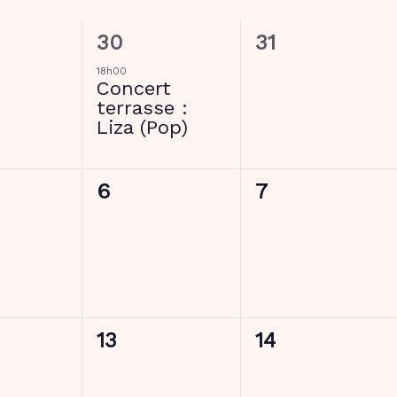
1
0
30
31
ment,
évènement,
évènement,
18h00
Concert
terrasse :
Liza (Pop)
0
0
6
7
ment,
évènement,
évènement,
0
0
13
14
ment,
évènement,
évènement,