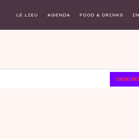
LE LIEU
AGENDA
FOOD & DRINKS
I
CHERCHE
J
JEUDI
V
VENDREDI