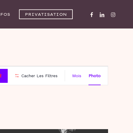
FACEBOOK
LINKEDIN
INSTAGR
NFOS
PRIVATISATION
NAVIG
R
Cacher Les Filtres
Mois
Photo
DE
VUES
ÉVÈNE