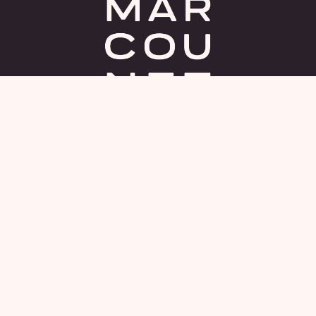
Facebook
Instagram
YouTube
LinkedIn
Flickr
OUVERT
Du lundi au vendredi dès 17h
Le week-end dès 12h
Accès
RESTAURANT BAR
hello@peniche-marcounet.fr
‭07 43 76 12 42
Réserver