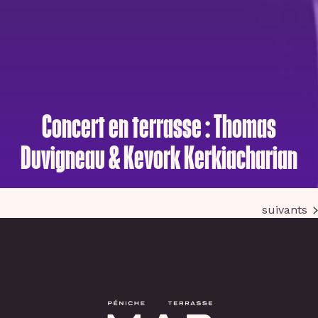
Concert en terrasse : Thomas
Duvigneau & Kevork Kerkiacharian
Évènemen
Aujourd’hui
suivants
Évènements
précédents