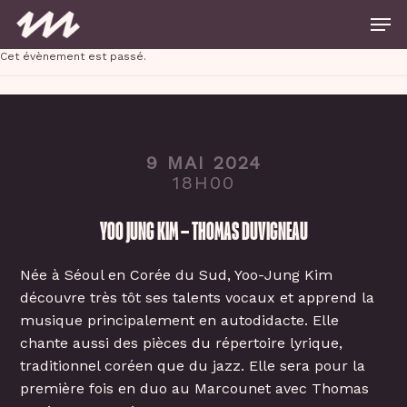
Skip
Men
to
main
Close
content
Cet évènement est passé.
Menu
9 MAI 2024
18H00
YOO JUNG KIM – THOMAS DUVIGNEAU
Née à Séoul en Corée du Sud, Yoo-Jung Kim
découvre très tôt ses talents vocaux et apprend la
musique principalement en autodidacte. Elle
chante aussi des pièces du répertoire lyrique,
traditionnel coréen que du jazz. Elle sera pour la
première fois en duo au Marcounet avec Thomas