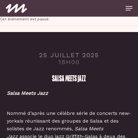
Skip
Men
to
main
Close
content
Cet évènement est passé.
Menu
25 JUILLET 2025
18H00
SALSA MEETS JAZZ
Salsa Meets Jazz
Nommé d’après une célèbre série de concerts new-
yorkais réunissant des groupes de Salsa et des
solistes de Jazz renommés,
Salsa Meets
Jazz
associe le duo jazz Griffith-Galas à deux des