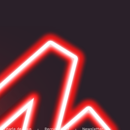
On parle de nous
-
Recrutement
-
Newsletter