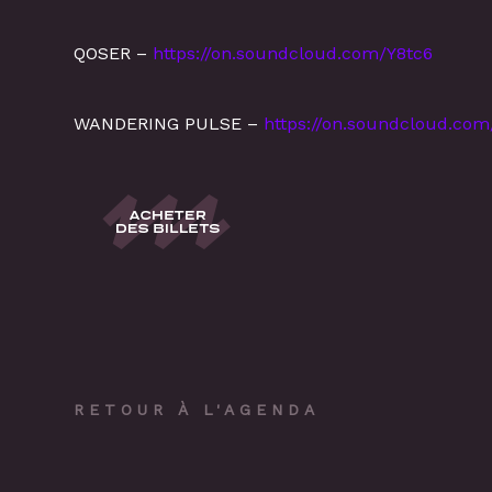
QOSER –
https://on.soundcloud.com/Y8tc6
WANDERING PULSE –
https://on.soundcloud.co
RETOUR À L'AGENDA