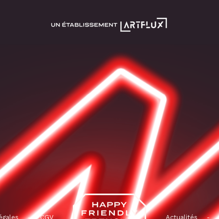
égales
-
CGV
Actualités
-