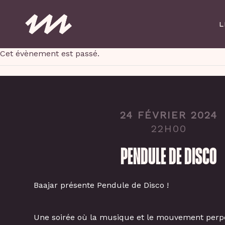
Skip
to
L
main
content
Cet évènement est passé.
24 FÉVRIER 2024
22H00
PENDULE DE DISCO
Baajar présente Pendule de Disco !
Une soirée où la musique et le mouvement perpé