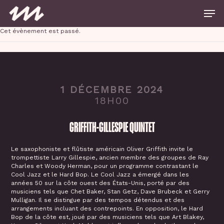
Skip
Men
to
main
Close
content
Cet évènement est passé.
Menu
1 DÉCEMBRE 2024
18H00
GRIFFITH-GILLESPIE QUINTET
Le saxophoniste et flûtiste américain Oliver Griffith invite le
trompettiste Larry Gillespie, ancien membre des groupes de Ray
Charles et Woody Herman, pour un programme contrastant le
Cool Jazz et le Hard Bop. Le Cool Jazz a émergé dans les
années 50 sur la côte ouest des États-Unis, porté par des
musiciens tels que Chet Baker, Stan Getz, Dave Brubeck et Gerry
Mulligan. Il se distingue par des tempos détendus et des
arrangements incluant des contrepoints. En opposition, le Hard
Bop de la côte est, joué par des musiciens tels que Art Blakey,