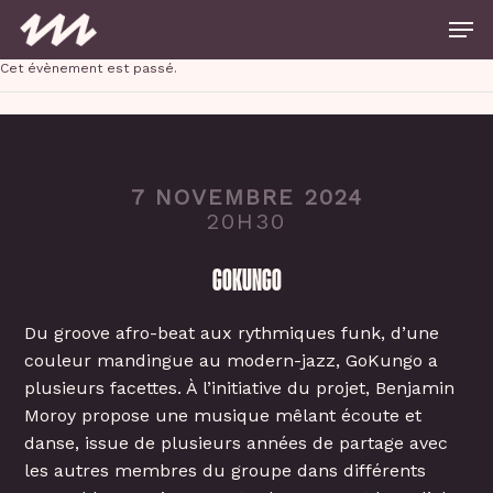
Skip
Men
to
main
Close
content
Cet évènement est passé.
Menu
7 NOVEMBRE 2024
20H30
GOKUNGO
Du groove afro-beat aux rythmiques funk, d’une
couleur mandingue au modern-jazz, GoKungo a
plusieurs facettes. À l’initiative du projet, Benjamin
Moroy propose une musique mêlant écoute et
danse, issue de plusieurs années de partage avec
les autres membres du groupe dans différents