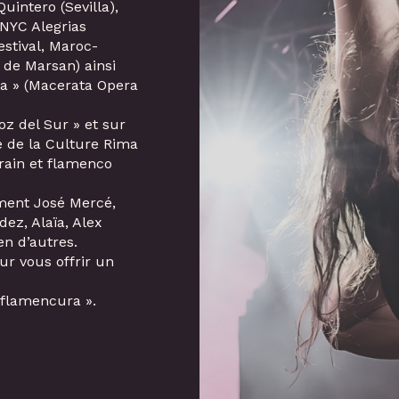
uintero (Sevilla),
-NYC Alegrias
estival, Maroc-
 de Marsan) ainsi
ta » (Macerata Opera
oz del Sur » et sur
e de la Culture Rima
rain et flamenco
ment José Mercé,
ez, Alaïa, Alex
n d’autres.
ur vous offrir un
, flamencura ».