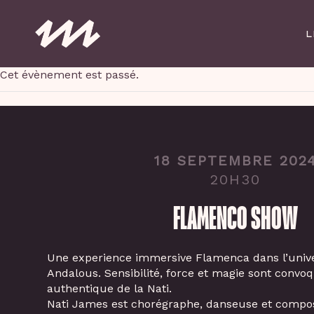
Skip
to
L
main
content
Cet évènement est passé.
18 SEPTEMBRE 202
20H30
FLAMENCO SHOW
Une experience immersive Flamenca dans l’unive
Andalous. Sensibilité, force et magie sont convo
authentique de la Nati.
Nati James est chorégraphe, danseuse et compos