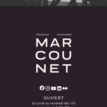
Facebook
Instagram
YouTube
LinkedIn
Flickr
OUVERT
Du lundi au vendredi dès 17h