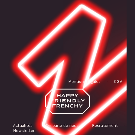
Mentions légales
-
CGV
Actualités
-
On parle de nous
-
Recrutement
-
Newsletter