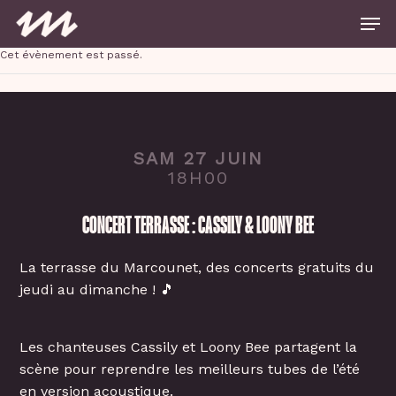
Skip
Men
to
main
Close
content
Cet évènement est passé.
Menu
SAM 27 JUIN
18H00
CONCERT TERRASSE : CASSILY & LOONY BEE
La terrasse du Marcounet, des concerts gratuits du
jeudi au dimanche ! 🎵
Les chanteuses Cassily et Loony Bee partagent la
scène pour reprendre les meilleurs tubes de l’été
en version acoustique.