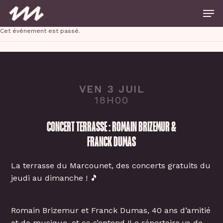
Skip
Men
to
main
Close
content
Cet évènement est passé.
Menu
VEN 3 JUIL
18H00
CONCERT TERRASSE : ROMAIN BRIZEMUR &
FRANCK DUMAS
La terrasse du Marcounet, des concerts gratuits du
jeudi au dimanche ! 🎵
Romain Brizemur et Franck Dumas, 40 ans d’amitié
et de musique, et ça s’entend !Le répertoire va de