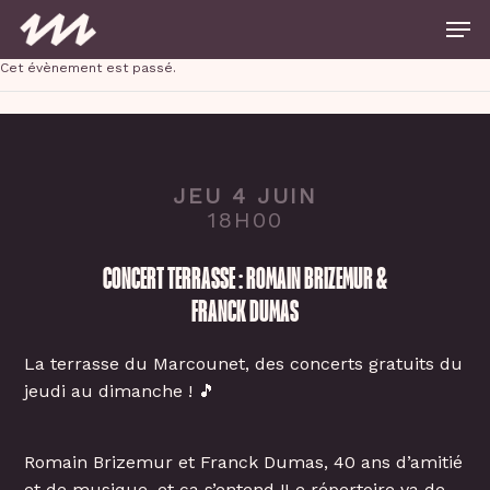
Skip
Men
to
main
Close
content
Cet évènement est passé.
Menu
JEU 4 JUIN
18H00
CONCERT TERRASSE : ROMAIN BRIZEMUR &
FRANCK DUMAS
La terrasse du Marcounet, des concerts gratuits du
jeudi au dimanche ! 🎵
Romain Brizemur et Franck Dumas, 40 ans d’amitié
et de musique, et ça s’entend !Le répertoire va de