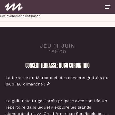
Skip
Men
to
main
Close
content
Cet évènement est passé.
Menu
JEU 11 JUIN
18H00
CONCERT TERRASSE : HUGO CORBIN TRIO
La terrasse du Marcounet, des concerts gratuits du
jeudi au dimanche ! 🎵
Le guitariste Hugo Corbin propose avec son trio un
répertoire dans lequel il explore les grands
standards du jazz. Great American Songbook, bossa