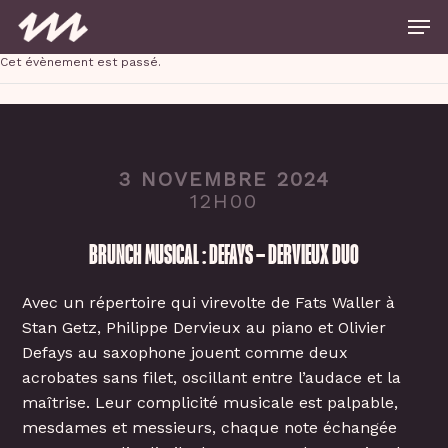
Skip
Men
to
main
Close
content
Cet évènement est passé.
Menu
3 NOVEMBRE 2024
12H00
BRUNCH MUSICAL : DEFAYS – DERVIEUX DUO
Avec un répertoire qui virevolte de Fats Waller à
Stan Getz, Philippe Dervieux au piano et Olivier
Defays au saxophone jouent comme deux
acrobates sans filet, oscillant entre l’audace et la
maîtrise. Leur complicité musicale est palpable,
mesdames et messieurs, chaque note échangée