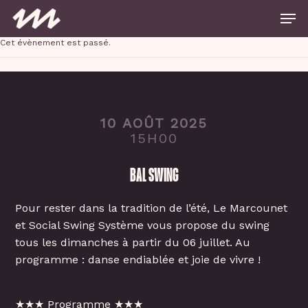
Skip
Men
to
main
Close
content
Cet évènement est passé.
Menu
10 AOÛT 2025
15H00
BAL SWING
Pour rester dans la tradition de l’été, Le Marcounet
et Social Swing Système vous propose du swing
tous les dimanches à partir du 06 juillet. Au
programme : danse endiablée et joie de vivre !
★★★ Programme ★★★