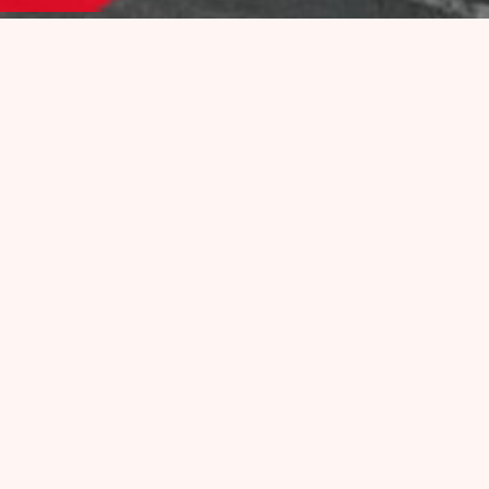
PROGRAMMATION
Toute l’année, La Péniche Marcounet vit au rythme des
artistes et des concerts de tous horizons : Swing, Funk,
Groove, Pop…
Il y a toujours du live sur la péniche ou sur les quais !
Et quand on range les instruments, place aux DJ sets
dans le club, pour des soirées très festives !