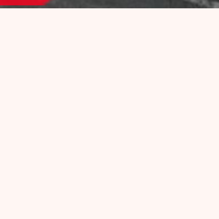
PROGRAMMATION
Toute l’année, La Péniche Marcounet vit au rythme des
artistes et des concerts de tous horizons : Swing, Funk,
Groove, Pop…
Il y a toujours du live sur la péniche ou sur les quais !
Et quand on range les instruments, place aux DJ sets
dans le club, pour des soirées très festives !