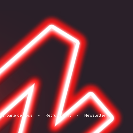
On parle de nous
-
Recrutement
-
Newsletter