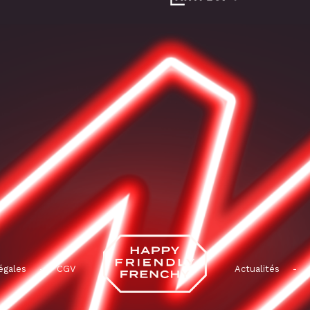
égales
-
CGV
Actualités
-