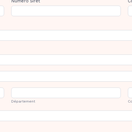
Numero Siret
C
Département
C
P
Département
Co