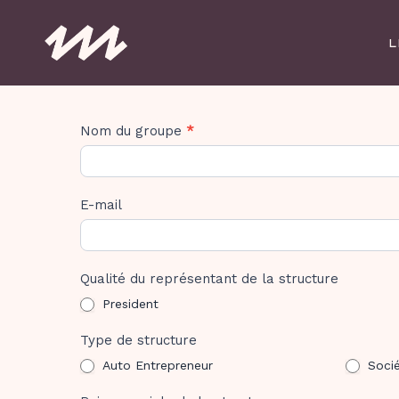
Skip
to
L
main
content
Contrat
Nom du groupe
*
de
Session
Marcounet
E-mail
Qualité du représentant de la structure
President
Type de structure
Auto Entrepreneur
Soci