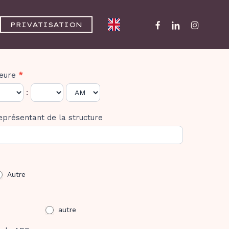
FACEBOOK
LINKEDIN
INSTAGR
PRIVATISATION
eure
*
:
eprésentant de la structure
Autre
Autre
autre