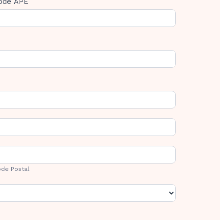
ode APE
ode
ostal
de Postal