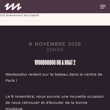
Skip
Men
to
main
Close
content
Cet évènement est passé.
Menu
8 NOVEMBRE 2025
22H00
WOOBOODOO ON A BOAT 2
Wooboodoo revient sur le bateau dans le centre de
Paris !
Le 8 novembre, nous aurons une nouvelle occasion
de nous retrouver et d’écouter de la bonne
musique.