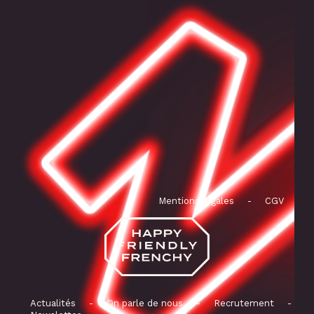
Mentions légales
-
CGV
Actualités
-
On parle de nous
-
Recrutement
-