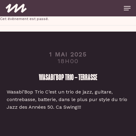
Skip
Men
to
main
Close
content
Cet évènement est passé.
Menu
1 MAI 2025
18H00
WASABI’BOP TRIO – TERRASSE
Wasabi’Bop Trio C’est un trio de jazz, guitare,
contrebasse, batterie, dans le plus pur style du trio
Jazz des Années 50. Ca Swing!!!