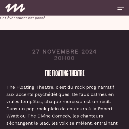
Skip
Men
to
main
Close
content
Cet évènement est passé.
Menu
27 NOVEMBRE 2024
20H00
THE FLOATING THEATRE
The Floating Theatre, c’est du rock prog narratif
aux accents psychédéliques. De faux calmes en
vraies tempêtes, chaque morceau est un récit.
Dans un pop-rock plein de couleurs à la Robert
Wyatt ou The Divine Comedy, les chanteurs
s’échangent le lead, les voix se mêlent, entraînant